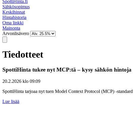
SpottiHinta.fi
Sähkösopimus
Keskihinnat
Hintahistoria
Oma linkki
Mainonta
Arvonlisävero
Tiedotteet
SpottiHinta tukee nyt MCP:tä – kysy sähkön hintoja 
20.2.2026 klo 09:09
SpottiHinta tarjoaa nyt tuen Model Context Protocol (MCP) -standardill
Lue lisää