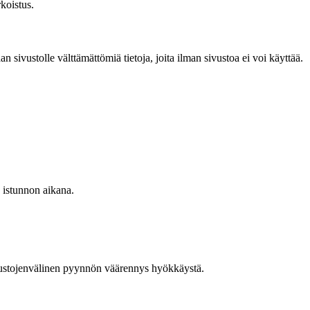
rkoistus.
an sivustolle välttämättömiä tietoja, joita ilman sivustoa ei voi käyttää.
a istunnon aikana.
ivustojenvälinen pyynnön väärennys hyökkäystä.