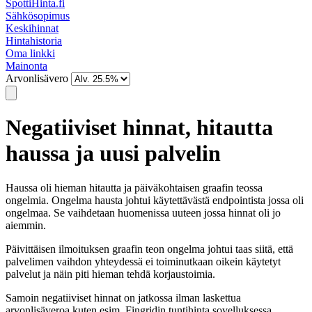
SpottiHinta.fi
Sähkösopimus
Keskihinnat
Hintahistoria
Oma linkki
Mainonta
Arvonlisävero
Negatiiviset hinnat, hitautta
haussa ja uusi palvelin
Haussa oli hieman hitautta ja päiväkohtaisen graafin teossa
ongelmia. Ongelma hausta johtui käytettävästä endpointista jossa oli
ongelmaa. Se vaihdetaan huomenissa uuteen jossa hinnat oli jo
aiemmin.
Päivittäisen ilmoituksen graafin teon ongelma johtui taas siitä, että
palvelimen vaihdon yhteydessä ei toiminutkaan oikein käytetyt
palvelut ja näin piti hieman tehdä korjaustoimia.
Samoin negatiiviset hinnat on jatkossa ilman laskettua
arvonlisäveroa kuten esim. Fingridin tuntihinta sovelluksessa.