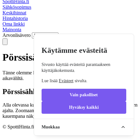
SpottiHinta.fi
Sähkösopimus
Keskihinnat
Hintahistoria
Oma linkki
Mainonta
Arvonlisävero
Käytämme evästeitä
Pörssisähkön hintahistoria
Sivusto käyttää evästeitä parantaakseen
käyttäjäkokemusta.
Tänne olemme koonneet pörssisähkön hintahistoriaa pidemmältä
aikaväliltä.
Lue lisää
Evästeet
sivulta.
Pörssisähkön hinnat tunnettain
Vain pakolliset
Alla olevassa kuvaajassa on pörssisähkön hinnat viimeisen 2 vuoden
Hyväksy kaikki
ajalta. Zoomaamalla lähemmäs näkee tuntikohtaisen hinnan ja
kauempana näkyy päiväkohtainen hinta.
© SpottiHinta.fi 2026 –
spottihinta@gmail.com
–
Evästeet
Muokkaa