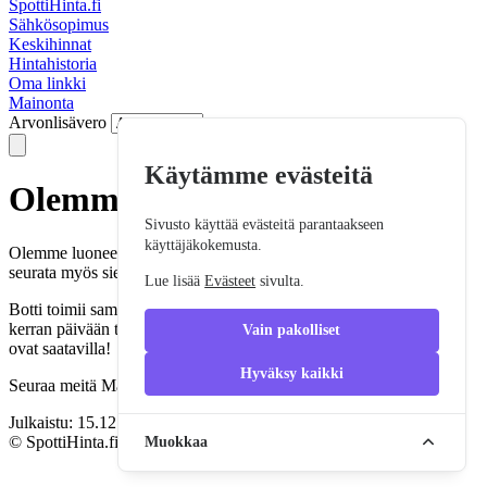
SpottiHinta.fi
Sähkösopimus
Keskihinnat
Hintahistoria
Oma linkki
Mainonta
Arvonlisävero
Käytämme evästeitä
Olemme myös Mastodonissa!
Sivusto käyttää evästeitä parantaakseen
käyttäjäkokemusta.
Olemme luoneet oman botin Mastodoniin, joten meitä voi nyt
seurata myös siellä.
Lue lisää
Evästeet
sivulta.
Botti toimii samalla tavalla, kuin Telegram ja Twitter versiotkin eli
kerran päivään tulee seuraavan päivän spottihinnat sinne, kun ne
Vain pakolliset
ovat saatavilla!
Hyväksy kaikki
Seuraa meitä Mastodonissa:
https://kalakukko.social/@spottihinta
Julkaistu: 15.12.2022 klo 18:02
© SpottiHinta.fi 2026 –
spottihinta@gmail.com
–
Evästeet
Muokkaa